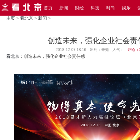
搜索
首页
新闻
财经
科技
时尚
娱乐
主页
>
看北京
>
新闻
>
创造未来，强化企业社会责
2018-12-07 18:16 出处：未知
人气：
评论（
看北京
：创造未来，强化企业社会责任感