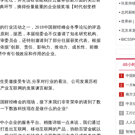
季论坛，并凭借在智能税控云服务创新方面的突出表
• 玖富
盛典环节，摘得份量最重的企业级奖项【时代创变榜
• 志邦
• 世界杯
的行业活动之一，2018中国财经峰会冬季论坛的评选
• 北京
的原则，据悉，本届组委会不仅邀请了知名研究机构、
评审委员会，还特别邀请到了部分往届获奖代表。根据
依据"创新、责任、影响力、推动力、成长性、前瞻
济中有引领效应和作用的企业。
48小
生受邀接受专访,分享对行业的看法、公司发展历程
一片
、产业互联网的发展谏言献策。
南方
季中国财经峰会的现场，接下来我们非常荣幸的请到了数
中京
一下数族科技现在是做什么的企业?
工行
中小企业的服务平台。稍微详细一点来说，我们通过
，打造出互联网、移动互联网的产品，协助百望金赋以
智海