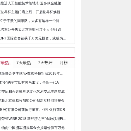
持续推进人工智能技术落地 打造多款金融领
厨柜世界杯主题门店上线，开启世界杯焕新
 | 立于不败的国家队，大多有这样一个特
卓龙汽车公开售卖北京牌照可过个人 但须购
• BICSSPORT国际竞赛链获千万美元投资，或成为为区
时最热
7天最热
7天热评
月榜
中国财经峰会冬季论坛•数族科技斩获2018年度影
喊“冷”的车市却有黑马出没，全新一代A
文交所和合共融粤龙文化艺术交流主题展成
信联北京债易收加盟公司创新互联网科技金
(亚洲)有限公司前执行董事、恒生银行前CR
人人贷荣登WISE 2018 新经济之王”金融领域Fintec
生物向中国拥军拥属基金会捐赠价值百万元