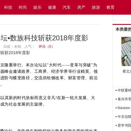
阅读设置
搜索
科技
时尚
娱乐
健康
汽车
房产
旅游
教育
本类最
坛•数族科技斩获2018年度影
15:46 出处：未知
人气：
评论（
0
）
斩获2018年度影
北京隆重举行。本次论坛以"大时代——变革与突破"为
本届峰会邀请政界、工商界、经济学界等行业精英、领
看北
的进阶与蝶变路径，交流供给侧改革、财富管理、前沿
题。
• 中联重
年，以其新的时代坐标而意义非凡!在新一轮大发展、大
• 泰兴
然成为社会发展的主旋律。
• Nav
• 中京
• 君学