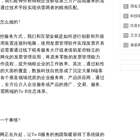
时，我们延伸分析纳税企业获取第三方产品或服务的需
用友
，通过技术手段实现供需两者的精准匹配。
科技
怎么做的?
玖富
王文
控服务方式，我们和百望金赋是如何进行创新和升级
专用装置连接到电脑，使用发票管理软件实现发票开具
泰薪
作还需要通过线下税务服务大厅或者借助某些独立的
联网化的发票管理应用，将原来零散的发票管理能力
操作流程，提升纳税企业的工作效率。其次，通过粘性
的大面积覆盖，数族科技自然形成了沉淀大量B端客
入各个垂直领域优质的企业服务商、产品供应商，通过
配，全方位介入企业服务或产品的推广、交易、服务、
两端的To B生态体系。
一个事情?
网正在兴起，让To B服务的抱团取暖获得了系统级的