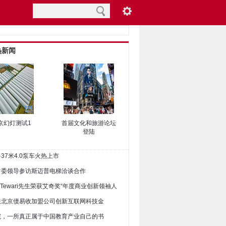
热新闻
京幻灯测试1
首届文化和旅游论坛
登陆
科37米4.0泵车火热上市
市常委领导参访斯迈普电梯洽谈合作
een Tewari先生荣获艾奇奖“年度商业创新领袖人
信联北京债易收加盟公司创新互联网科技金
书院，一所真正属于中国教育产业自己的书