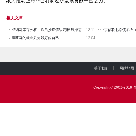
续为推动上海非公有制经济发展贡献一己之力。
相关文章
找钢网库存分析：跌后抄底情绪高胀 压抑需求集中释放--12月第
12.11
泰薪网的就业只为最好的自己
12.04
关于我们
网站地图
|
|
Copyright © 2002-2018