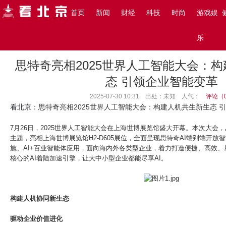
搜索
首页
新闻
财经
科技
时尚
游戏娱
主页
>
看北京
>
财经
>
乐
思特奇亮相2025世界人工智能大会：
态 引领企业智能变革
2025-07-30 10:31 出处：未知
人气：
评论（
看北京
：思特奇亮相2025世界人工智能大会：构建人机共生新生态 
7月26日，2025世界人工智能大会在上海世博展览馆盛大开幕。本次大会，思
主题，亮相上海世博展览馆H2-D605展位，全面呈现思特奇AI端到端开放
施、AI+百业智能体应用，面向海内外各类型企业，着力打造便捷、高效、
核心的AI着陆加速引擎，让大中小型企业都能尽享AI。
构建人机协同新生态
驱动企业价值进化