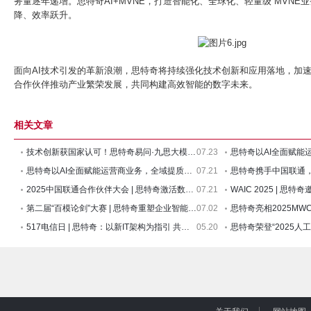
务量逐年递增。思特奇AI+MVNE，打造智能化、全球化、轻量级 MVN
降、效率跃升。
面向AI技术引发的革新浪潮，思特奇将持续强化技术创新和应用落地，加速
合作伙伴推动产业繁荣发展，共同构建高效智能的数字未来。
相关文章
技术创新获国家认可！思特奇易问·九思大模型通过“双备案”
07.23
思特奇以AI全面赋能运营商业务，全域提质增效正当时
07.21
2025中国联通合作伙伴大会 | 思特奇激活数据要素潜能，创新政企
07.21
第二届“百模论剑”大赛 | 思特奇重塑企业智能观，打造人机协
07.02
517电信日 | 思特奇：以新IT架构为指引 共赢AI新时代
05.20