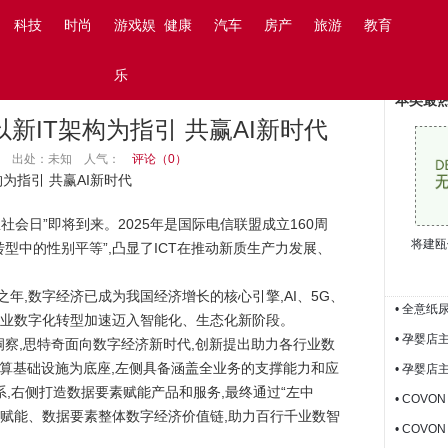
阅读设置
搜索
科技
时尚
游戏娱
健康
汽车
房产
旅游
教育
乐
本类最
：以新IT架构为指引 共赢AI新时代
09:21 出处：未知
人气：
评论（
0
）
构为指引 共赢AI新时代
息社会日”即将到来。2025年是国际电信联盟成立160周
将建瓯
型中的性别平等”,凸显了ICT在推动新质生产力发展、
官之年,数字经济已成为我国经济增长的核心引擎,AI、5G、
• 全意
行业数字化转型加速迈入智能化、生态化新阶段。
• 孕婴店
洞察,思特奇面向数字经济新时代,创新提出助力各行业数
智算基础设施为底座,左侧具备涵盖全业务的支撑能力和应
• 孕婴店
体系,右侧打造数据要素赋能产品和服务,最终通过“左中
• COV
能赋能、数据要素整体数字经济价值链,助力百行千业数智
• COV