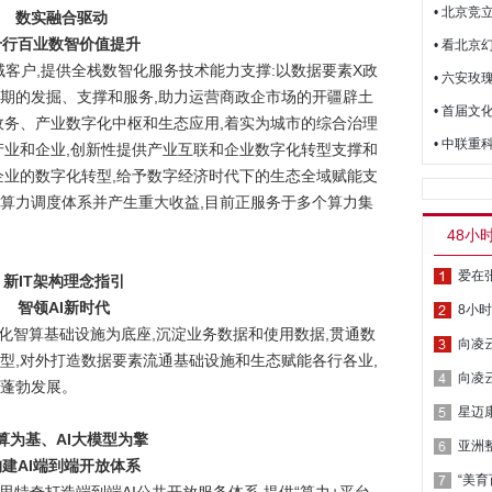
• 北京竞
数实融合驱动
千行百业数智价值提升
• 看北京
客户,提供全栈数智化服务技术能力支撑:以数据要素X政
• 六安玫
周期的发掘、支撑和服务,助力运营商政企市场的开疆辟土
• 首届
政务、产业数字化中枢和生态应用,着实为城市的综合治理
• 中联重
产业和企业,创新性提供产业互联和企业数字化转型支撑和
企业的数字化转型,给予数字经济时代下的生态全域赋能支
上线算力调度体系并产生重大收益,目前正服务于多个算力集
48小
新IT架构理念指引
智领AI新时代
8小
产化智算基础设施为底座,沉淀业务数据和使用数据,贯通数
向凌
型,对外打造数据要素流通基础设施和生态赋能各行各业,
向凌
量蓬勃发展。
算为基、AI大模型为擎
亚洲
构建AI端到端开放体系