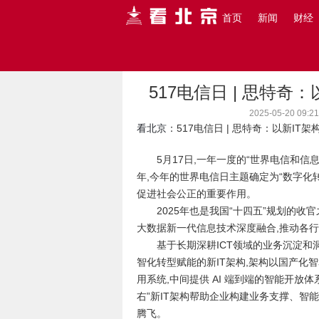
首页
新闻
财经
主页
>
看北京
>
财经
>
517电信日 | 思特奇
2025-05-20 
看北京
：517电信日 | 思特奇：以新IT架
5月17日,一年一度的“世界电信和信
年,今年的世界电信日主题确定为“数字化转
促进社会公正的重要作用。
2025年也是我国“十四五”规划的收
大数据新一代信息技术深度融合,推动各
基于长期深耕ICT领域的业务沉淀和
智化转型赋能的新IT架构,架构以国产化
用系统,中间提供 AI 端到端的智能开放
右”新IT架构帮助企业构建业务支撑、智
腾飞。