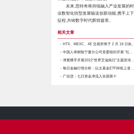
未来,思特奇将持续融入产业发展的时
业数智化转型发展输送创新动能,携手上
征程,共铸数字时代辉煌篇章。
相关文章
HTX、MEXC、4E 交易所将于 2 月 18 日执行 $
中国人寿财险宁夏分公司党委组织开展 “红色光影映初心 矢志
津冀携手开展2022“世界艾滋病日”主题
每日金融行情分析：以太基金ETF持续上涨 
广信贷：七日资金净流入全国第十