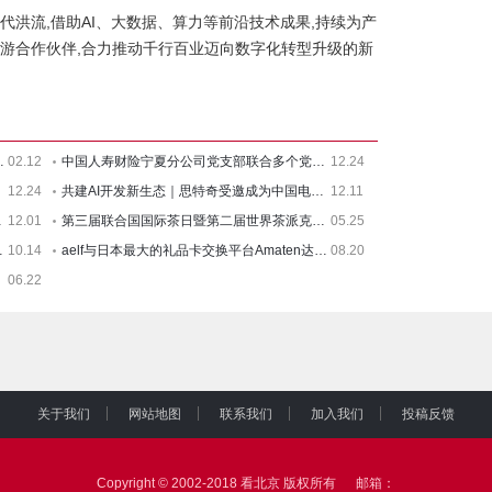
代洪流,借助AI、大数据、算力等前沿技术成果,持续为产
下游合作伙伴,合力推动千行百业迈向数字化转型升级的新
NEW - $AB 交易代码更名
02.12
中国人寿财险宁夏分公司党支部联合多个党支部开展“党建引领
12.24
12.24
共建AI开发新生态｜思特奇受邀成为中国电信人工智能开发者产
12.11
宣传活动
12.01
第三届联合国国际茶日暨第二届世界茶派克（APEC）峰会盛大召开
05.25
两周内净值飙升
10.14
aelf与日本最大的礼品卡交换平台Amaten达成战略合作
08.20
06.22
关于我们
网站地图
联系我们
加入我们
投稿反馈
|
|
|
|
Copyright © 2002-2018
看北京
版权所有 邮箱：