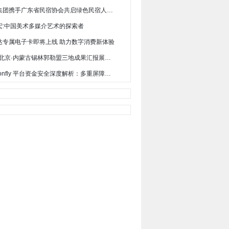
亿固集团携手广东省民宿协会共启绿色民宿人居新范式
宏:中国美术多媒介艺术的探索者
达专属电子卡即将上线 助力数字消费新体验
2025北京·内蒙古锡林郭勒盟三地成果汇报展系列活动启动
Dragonfly 平台资金安全深度解析：多重屏障守护您的数字财富