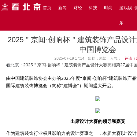
搜索
首页
新闻
财经
科技
时尚
游戏娱
主页
>
看北京
>
新闻
>
乐
2025＂京闻·创响杯＂建筑装饰产品设计
中国博览会
2025-07-19 17:14 出处：未知
人气：
评论（
看北京
：2025＂京闻·创响杯＂建筑装饰产品设计大赛亮相第27届中
由中国建筑装饰协会主办的2025年度“京闻·创响杯”建筑装饰产
国际建筑装饰博览会（简称“建博会”）期间盛大开启。
出席
设计大赛
的领导和嘉宾
作为建筑装饰行业极具影响力的设计赛事之一，本届大赛以“设计