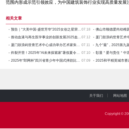
范围内形成示范引领效应，为中国建筑装饰行业实现高质量发展
相关文章
预告｜“⼤美中国·盛世芳华”2025⼥创之星荣耀之夜新闻发布会
07.18
推动血液与再生医学事业的创新发展2025血液与再生医学大会会议
07.12
厦门鼓浪屿世青艺术中心成功举办艺术家朱建忠和杉山功的展览
07.11
炸裂开营！2025年“AI未来探索家”暑假夏令营引爆科技狂欢！
07.10
2025年“郎网杯”四川省青少年中国式摔跤比赛在古蔺热血开赛
07.09
2025和平精英城市
关于我们
网站地图
|
|
Copyright © 2