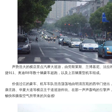
声势浩大的横店景点汽摩大巡游，由劳斯莱斯、兰博基尼、法拉利
捷911、奥迪R8等数十辆豪车超跑，以及上百辆重型机车组成。
价值过亿的豪车、机车车队浩浩荡荡地由明清宫苑的西华门使出，
康庄路、华夏大道等横店主干道巡游炸街。在那一声声轰鸣的引擎声
畅快和撕裂空气所带来的兴奋感!