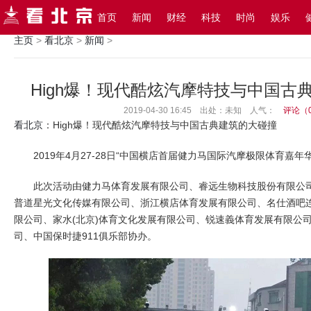
搜索
首页
新闻
财经
科技
时尚
娱乐
主页
>
看北京
>
新闻
>
High爆！现代酷炫汽摩特技与中国古
2019-04-30 16:45 出处：未知
人气：
评论（
看北京
：High爆！现代酷炫汽摩特技与中国古典建筑的大碰撞
2019年4月27-28日“中国横店首届健力马国际汽摩极限体育嘉年
此次活动由健力马体育发展有限公司、睿远生物科技股份有限公司
普道星光文化传媒有限公司、浙江横店体育发展有限公司、名仕酒吧
限公司、家水(北京)体育文化发展有限公司、锐速義体育发展有限公
司、中国保时捷911俱乐部协办。