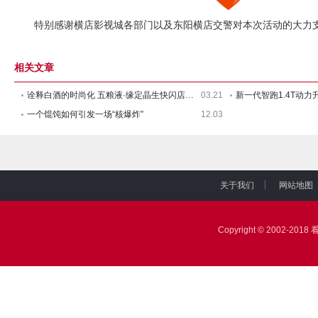
特别感谢横店影视城各部门以及东阳横店交警对本次活动的大力支
相关文章
诠释白酒的时尚化 五粮液·缘定晶生快闪店引爆社交圈
03.21
一个馄饨如何引发一场“核爆炸”
12.03
关于我们
网站地图
|
|
Copyright © 2002-2018