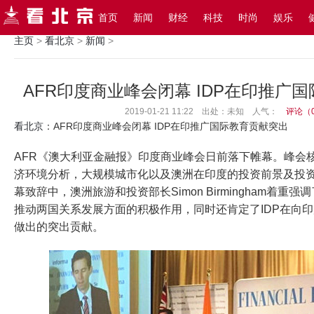
搜索
首页
新闻
财经
科技
时尚
娱乐
主页
>
看北京
>
新闻
>
AFR印度商业峰会闭幕 IDP在印推广
2019-01-21 11:22 出处：未知
人气：
评论（
看北京
：AFR印度商业峰会闭幕 IDP在印推广国际教育贡献突出
AFR《澳大利亚金融报》印度商业峰会日前落下帷幕。峰会
济环境分析，大规模城市化以及澳洲在印度的投资前景及投
幕致辞中，澳洲旅游和投资部长Simon Birmingham着重
推动两国关系发展方面的积极作用，同时还肯定了IDP在向
做出的突出贡献。