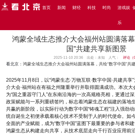
搜索
首页
新闻
财经
科技
时尚
游戏娱
主页
>
看北京
>
新闻
>
乐
鸿蒙全域生态推介大会福州站圆满落幕
国”共建共享新图景
2025-11-10 20:36 出处：未知
人气：
评论（
看北京
：鸿蒙全域生态推介大会福州站圆满落幕，共绘“数字中国”共
2025年11月8日，以“鸿蒙生态·万物互联·数字中国·共建共
介大会·福州站在有福之州隆重举行并取得圆满成功。本次大
为“国之重器守门人”在东南沿海的一次高规格亮相，更通过
政策赋能与一系列重磅签约，标志着鸿蒙生态在福建的落地
共赢的新阶段，以实际行动为数字中国“铸魂工程”注入强劲
统自诞生之初便承载着核心技术不受制于人的时代使命。如
全面的产业赋能，成为“数字中国”蓝图下最重要的参与者和
鸿蒙生态从构建走向共享，从技术底层走向千行百业应用前