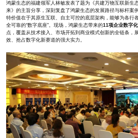
鸿蒙生态的福建领军人林敏发表了题为《共建万物互联新生
来》的主旨分享，深刻复盘了鸿蒙生态的发展路径与标杆案
特价值在于其原生互联、自主可控的底层架构，能够为各行
全可靠的“数字底座”。现场，鸿蒙生态带来的
11项企业数字
点，覆盖从技术接入、市场开拓到商业模式创新的全链条，
效、抢占数字化新赛道的强大实力。