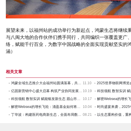
展望未来，以福州站的成功举行为新起点，鸿蒙生态将继续秉
与八闽大地的合作伙伴们携手同行，共同编织一张覆盖更广
络，赋能千行百业，为数字中国战略的全面实现贡献坚实的鸿
涵）
相关文章
鸿蒙全域生态推介大会福州站圆满落幕，共绘“数字中国”共建
11.10
亿固新营销中心盛大启幕 构筑产业协同发展新生态
10.19
科技领航 数智实训 赋能银发新生态 眉山市公办养老机构护理员
10.17
解密Websea的增长飞轮：涌盈基金如何将质押收益转化为生态动力
10.04
丁华波：构建医药电商新生态，全面布局数字化健康服务
08.21