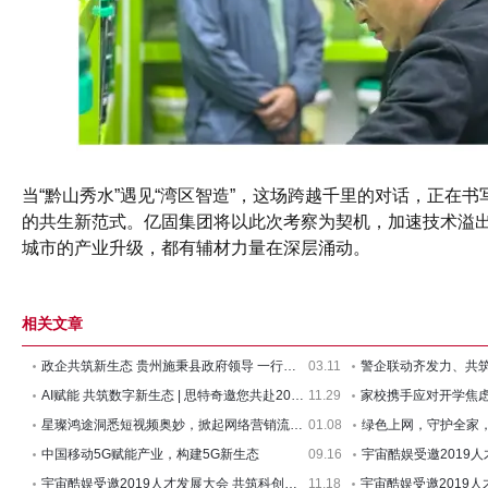
当“黔山秀水”遇见“湾区智造”，这场跨越千里的对话，正在
的共生新范式。亿固集团将以此次考察为契机，加速技术溢
城市的产业升级，都有辅材力量在深层涌动。
相关文章
政企共筑新生态 贵州施秉县政府领导 一行莅临亿固集团参观指
03.11
警企联动齐发力、共筑
AI赋能 共筑数字新生态 | 思特奇邀您共赴2024数字科技生态大会
11.29
星璨鸿途洞悉短视频奥妙，掀起网络营销流量为王新生态！
01.08
中国移动5G赋能产业，构建5G新生态
09.16
宇宙酷娱受邀2019人才发展大会 共筑科创新上虞
11.18