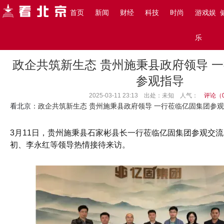
搜索
首页
新闻
财经
科技
时尚
游戏娱
主页
>
看北京
>
新闻
>
乐
政企共筑新生态 贵州施秉县政府领导 
参观指导
2025-03-11 23:13 出处：未知
人气：
评论（
看北京
：政企共筑新生态 贵州施秉县政府领导 一行莅临亿固集团参
3月11日，贵州施秉县石家彬县长一行莅临亿固集团参观交
初、李永红等领导热情接待来访。