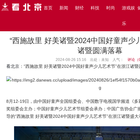
搜索
首页
新闻
财经
科技
时尚
游戏娱
主页
>
看北京
>
新闻
>
乐
“西施故里 好美诸暨2024中国好童声少
诸暨圆满落幕
2024-08-26 15:16 出处：未知
人气：
评论（
看北京
：“西施故里 好美诸暨2024中国好童声少儿艺术节”在浙江诸
8月12-19日，由中国好童声全国组委会、中国数字电视国学频道《
奖组委会主办；中国好童声少儿艺术节组委会承办；中国广告协会广
导的“西施故里 好美诸暨2024中国好童声少儿艺术节”在浙江诸暨盛