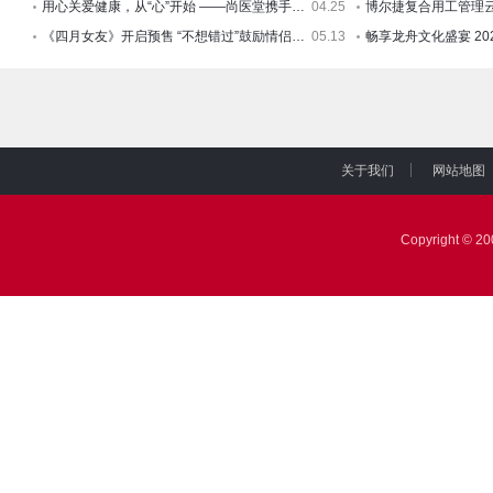
用心关爱健康，从“心”开始 ——尚医堂携手四川和治汉方
04.25
《四月女友》开启预售 “不想错过”鼓励情侣找回消失的爱
05.13
关于我们
网站地图
|
|
Copyright © 2