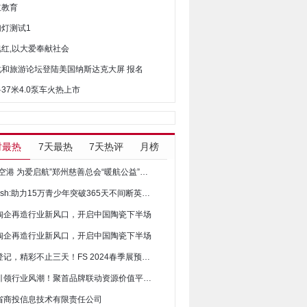
立教育
幻灯测试1
瑰红,以大爱奉献社会
文化和旅游论坛登陆美国纳斯达克大屏 报名
科37米4.0泵车火热上市
时最热
7天最热
7天热评
月榜
“温暖空港 为爱启航”郑州慈善总会“暖航公益”慈善基金开展暖冬行活动
iEnglish:助力15万青少年突破365天不间断英语阅读
陶企再造行业新风口，开启中国陶瓷下半场
陶企再造行业新风口，开启中国陶瓷下半场
一键登记，精彩不止三天！FS 2024春季展预登记开启
聚首引领行业风潮！聚首品牌联动资源价值平台发布会正式启航
省商投信息技术有限责任公司