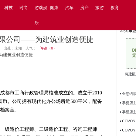
阅读设置
搜索
科技
时尚
游戏娱
健康
汽车
房产
旅游
教育
乐
本类最
限公司——为建筑业创造便捷
13:45 出处：未知
人气：
评论（
0
）
为建筑业创造便捷
将建瓯
成都市工商行政管理局核准成立的。成立于2010
• 全意
民币。公司拥有现代化办公场所近500平米，配备
• 孕婴店
档案室。
• 孕婴店
• COV
一级造价工程师、二级造价工程、咨询工程师
• COV