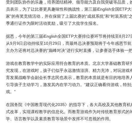
受到团队协作的乐趣，培养团结精神、领导能力及自我突破等品质，效
员表示，为了让比赛更具趣味性和挑战性，第三届iEnglish全国ETP
家”的有奖竞猜活动，并在保留了上届比赛的“成就系统”和“时装系统”
季通行证作为限时活动奖励，吸引了大批学生报名。
据悉，今年的第三届iEnglish全国ETP大赛排位赛环节将持续至8月
从9月9日启动持续至10月29日，而最终总决赛预期将于今年感恩节
主办方还将对总决赛的“巅峰对决”进行实时直播，让参赛选手体验一把
游戏在教育教学中的实际应用符合教育的本质。北京大学基础教育研
究发现，在游戏时，孩子们似乎永远激情澎湃、精力充沛，对玩游戏
育发展战略学会副会长李志民也表示，教育的本质就是有目的地培养
引导孩子主动学习，激发其内在学习动力。“建议正确看待游戏，特别
戏。”
在国务院《中国教育现代化2035》的指导下，各大高校及其他教育
式改革，实现课程教学的信息化。而教育游戏作为对传统教育形式的
学、语言教学以及素质教育等场景中发挥不可忽视的作用。