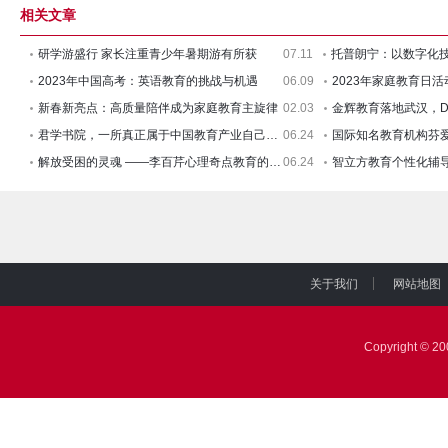
相关文章
研学游盛行 家长注重青少年暑期游有所获
07.11
托普朗宁：以数字化
2023年中国高考：英语教育的挑战与机遇
06.09
新春新亮点：高质量陪伴成为家庭教育主旋律
02.03
金辉教育落地武汉，D
君学书院，一所真正属于中国教育产业自己的书
06.24
解放受困的灵魂 ——李百芹心理奇点教育的探索
06.24
智立方教育个性化辅
关于我们
网站地图
|
|
Copyright © 2