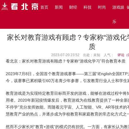
搜索
首页
新闻
财经
科技
时尚
游戏娱
主页
>
看北京
>
教育
>
乐
家长对教育游戏有顾虑？专家称“游戏化
质
2023-07-20 23:52 出处：未知
人气：
评论（
看北京
：家长对教育游戏有顾虑？专家称“游戏化学习”符合教育本质
2023年7月8日，全国首个教育游戏赛事——第三届“iEnglish全国E
今，该赛事已累积吸引60万名青少年参赛，引发教育行业人士和学生
教育游戏是为实现特定教育目标而开发的游戏，能够在游戏过程中将
用者。2020年新冠疫情爆发后，教育游戏为在线教育提供了一种全新
不停学”充分发挥效能。而随着元宇宙、人工智能、VR、AR等技术
慧教育产业的热点，并逐步成为学校教育和家庭教育的常态化方式之
然而不少家长对“教育+游戏”的模式仍有担忧。一方面，有家长认为