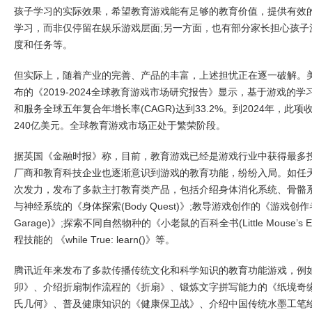
孩子学习的实际效果，希望教育游戏能有足够的教育价值，提供有效
学习，而非仅停留在娱乐游戏层面;另一方面，也有部分家长担心孩子
度和任务等。
但实际上，随着产业的完善、产品的丰富，上述担忧正在逐一破解。美国市
布的《2019-2024全球教育游戏市场研究报告》显示，基于游戏的
和服务全球五年复合年增长率(CAGR)达到33.2%。到2024年，此
240亿美元。全球教育游戏市场正处于繁荣阶段。
据英国《金融时报》称，目前，教育游戏已经是游戏行业中获得最多
厂商和教育科技企业也逐渐意识到游戏的教育功能，纷纷入局。如任天堂(N
次发力，发布了多款主打教育类产品，包括介绍身体消化系统、骨骼
与神经系统的《身体探索(Body Quest)》;教导游戏创作的《游戏创作者车库
Garage)》;探索不同自然物种的《小老鼠的百科全书(Little Mouse’s En
程技能的 《while True: learn()》等。
腾讯近年来发布了多款传播传统文化和科学知识的教育功能游戏，例
卯》、介绍折扇制作流程的《折扇》、锻炼文字拼写能力的《纸境奇
氏几何》、普及健康知识的《健康保卫战》、介绍中国传统水墨工笔